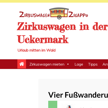
Skip
to
content
Zirkuswagen in der
Uckermark
Urlaub mitten im Wald
Zirkuswagen mieten
Lage
Tipps
An
Vier Fußwanderu