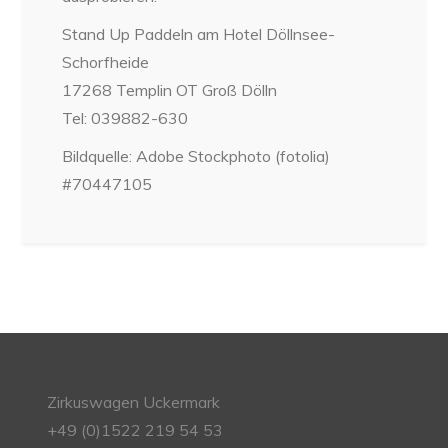
Stand Up Paddeln am Hotel Döllnsee-
Schorfheide
17268 Templin OT Groß Dölln
Tel: 039882-630
Bildquelle: Adobe Stockphoto (fotolia)
#70447105
Zirkuswagen Uckermark
+49 (0)1522 219 54 53