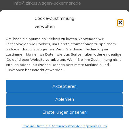
info@zirkuswagen-uckermark.de
Cookie-Zustimmung
verwalten
Zigappo Classique
Zigappo Directeur
Um Ihnen ein optimales Erlebnis zu bieten, verwenden wir
Technologien wie Cookies, um Geräteinformationen zu speichern
Zigappo Orientale
und/oder darauf zuzugreifen. Wenn Sie diesen Technologien
Zigappo Pullman
zustimmen, können wir Daten wie das Surfverhalten oder eindeutige
IDs auf dieser Website verarbeiten. Wenn Sie Ihre Zustimmung nicht
erteilen oder zurückziehen, können bestimmte Merkmale und
Funktionen beeinträchtigt werden.
Impressum
Akzeptieren
Datenschutzerklärung
Ablehnen
Einstellungen ansehen
Copyright © 2025 zirkuswagen-uckermark.de
Cookie-Richtlinie
Datenschutzerklärung
Impressum